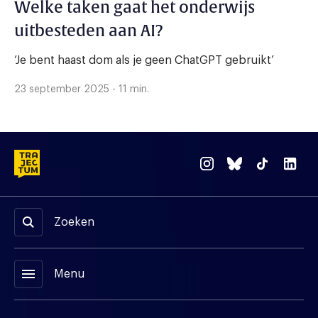
Welke taken gaat het onderwijs
uitbesteden aan AI?
‘Je bent haast dom als je geen ChatGPT gebruikt’
23 september 2025 - 11 min.
Zoeken
menu
Menu