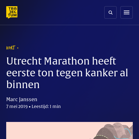
Skip
to
menu
content
KORT
Utrecht Marathon heeft
eerste ton tegen kanker al
binnen
Marc Janssen
7 mei 2019 • Leestijd: 1 min