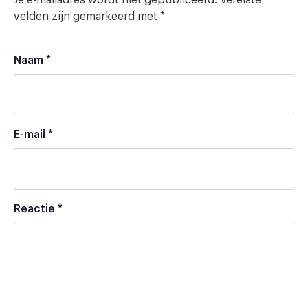
Je e-mailadres wordt niet gepubliceerd.
Vereiste
velden zijn gemarkeerd met
*
Naam
*
E-mail
*
Reactie
*