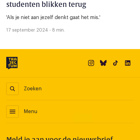
studenten blikken terug
'Als je niet aan jezelf denkt gaat het mis.'
17 september 2024 - 8 min.
Zoeken
menu
Menu
Meld je aan voor de nieuwsbrief