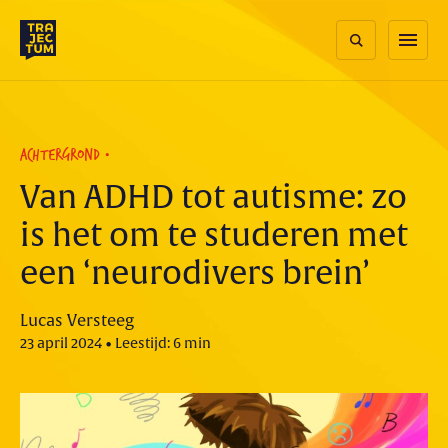
Skip
to
menu
content
ACHTERGROND
Van ADHD tot autisme: zo
is het om te studeren met
een ‘neurodivers brein’
Lucas Versteeg
23 april 2024 • Leestijd: 6 min