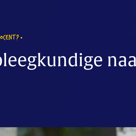
DOCENT?
pleegkundige naa