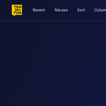
Skip
to
Recent
Nieuws
Kort
Colum
content