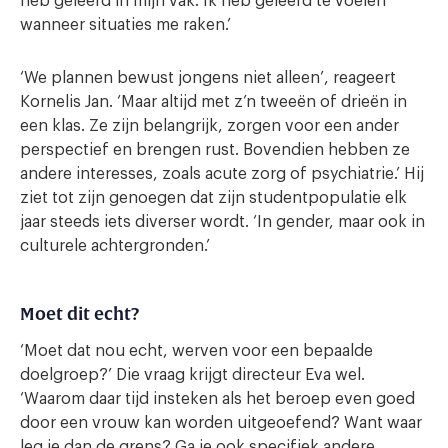
heb geleerd in mijn vak. Ik heb geleerd te voelen
wanneer situaties me raken.’
‘We plannen bewust jongens niet alleen’, reageert
Kornelis Jan. ‘Maar altijd met z’n tweeën of drieën in
een klas. Ze zijn belangrijk, zorgen voor een ander
perspectief en brengen rust. Bovendien hebben ze
andere interesses, zoals acute zorg of psychiatrie.’ Hij
ziet tot zijn genoegen dat zijn studentpopulatie elk
jaar steeds iets diverser wordt. ‘In gender, maar ook in
culturele achtergronden.’
Moet dit echt?
‘Moet dat nou echt, werven voor een bepaalde
doelgroep?’ Die vraag krijgt directeur Eva wel.
‘Waarom daar tijd insteken als het beroep even goed
door een vrouw kan worden uitgeoefend? Want waar
leg je dan de grens? Ga je ook specifiek andere