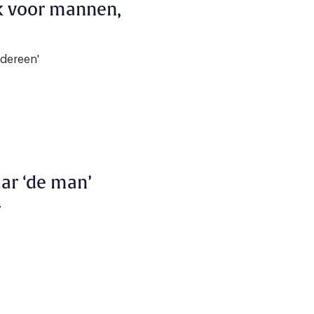
ok voor mannen,
edereen'
ar ‘de man’
’