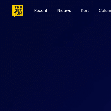
Skip
to
Recent
Nieuws
Kort
Colum
content