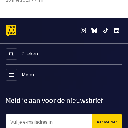
28 mei 2025 - 7 min.
Zoeken
menu
Menu
Meld je aan voor de nieuwsbrief
Aanmelden