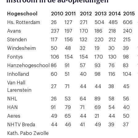
Instroom in de ad-opleidingen
Hogeschool
2010
2011
2012
2013
2014
2015
Hs. Rotterdam
26
127
271
504
485
606
Avans
237
197
170
186
218
240
Stenden
117
156
132
220
212
215
Windesheim
50
48
32
19
30
39
Fontys
106
154
154
170
130
98
Hanzehogeschool
86
91
57
93
76
83
Inholland
60
51
40
98
116
104
Van Hall
27
71
44
44
38
45
Larenstein
NHL
26
53
64
89
58
56
HAN
91
79
71
69
54
40
Aeres
49
65
44
21
44
50
NHTV Breda
44
46
41
49
39
37
Kath. Pabo Zwolle