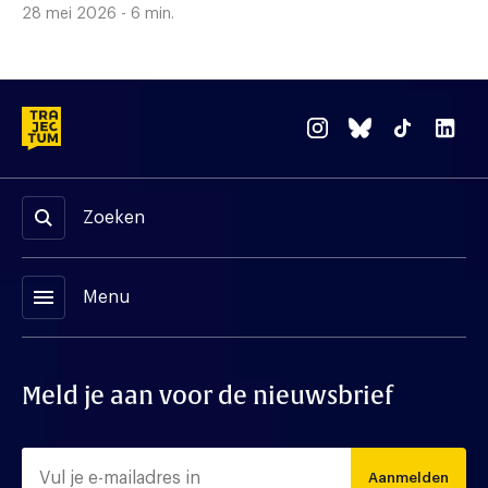
28 mei 2026 - 6 min.
Zoeken
menu
Menu
Meld je aan voor de nieuwsbrief
Aanmelden