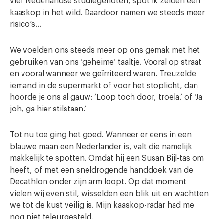
vier Nederlandse studiegenoten, spot ik zelden een
kaaskop in het wild. Daardoor namen we steeds meer
risico’s…
We voelden ons steeds meer op ons gemak met het
gebruiken van ons ‘geheime’ taaltje. Vooral op straat
en vooral wanneer we geïrriteerd waren. Treuzelde
iemand in de supermarkt of voor het stoplicht, dan
hoorde je ons al gauw: ‘Loop toch door, troela.’ of ‘Ja
joh, ga hier stilstaan.’
Tot nu toe ging het goed. Wanneer er eens in een
blauwe maan een Nederlander is, valt die namelijk
makkelijk te spotten. Omdat hij een Susan Bijl-tas om
heeft, of met een sneldrogende handdoek van de
Decathlon onder zijn arm loopt. Op dat moment
vielen wij even stil, wisselden een blik uit en wachtten
we tot de kust veilig is. Mijn kaaskop-radar had me
nog niet teleurgesteld.