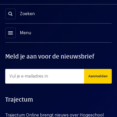
Zoeken
menu
Menu
Meld je aan voor de nieuwsbrief
Aanmelden
Trajectum
Trajectum Online brengt nieuws over Hogeschool