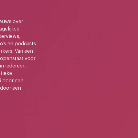
ieuws over
gelijkse
terviews,
o's en podcasts.
kers. Van een
e openstaat voor
an iedereen.
stieke
d door een
 door een