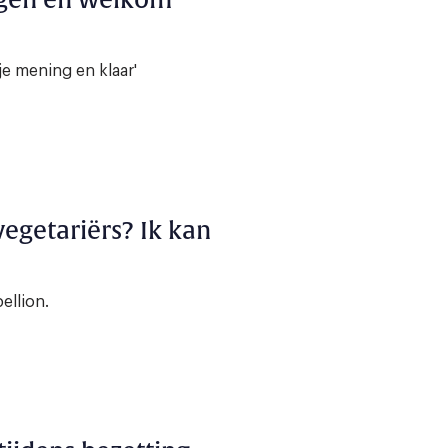
ngen en welkom
 je mening en klaar'
egetariërs? Ik kan
ellion.