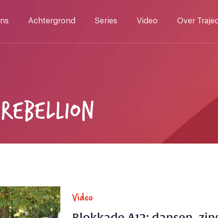
ns
Achtergrond
Series
Video
Over Traje
 REBELLION
Video