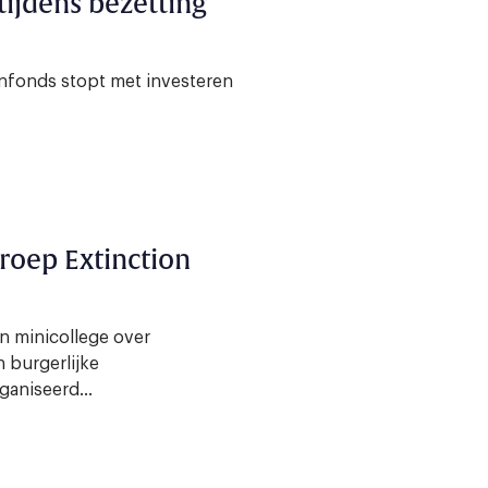
ijdens bezetting
enfonds stopt met investeren
groep Extinction
n minicollege over
n burgerlijke
ganiseerd...