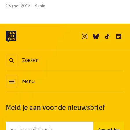
28 mei 2025 - 8 min.
Zoeken
menu
Menu
Meld je aan voor de nieuwsbrief
Aanmelden