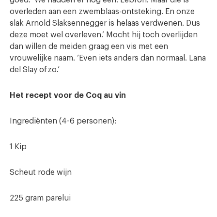
goed. ‘We hadden er nog een: Lebron. Maar die is
overleden aan een zwemblaas-ontsteking. En onze
slak Arnold Slaksennegger is helaas verdwenen. Dus
deze moet wel overleven.’ Mocht hij toch overlijden
dan willen de meiden graag een vis met een
vrouwelijke naam. ‘Even iets anders dan normaal. Lana
del Slay ofzo.’
Het recept voor de Coq au vin
Ingrediënten (4-6 personen):
1 Kip
Scheut rode wijn
225 gram parelui