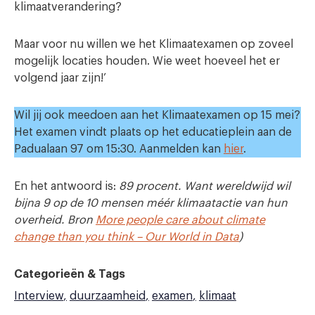
klimaatverandering?
Maar voor nu willen we het Klimaatexamen op zoveel
mogelijk locaties houden. Wie weet hoeveel het er
volgend jaar zijn!’
Wil jij ook meedoen aan het Klimaatexamen op 15 mei?
Het examen vindt plaats op het educatieplein aan de
Padualaan 97 om 15:30. Aanmelden kan
hier
.
En het antwoord is:
89 procent. Want wereldwijd wil
bijna 9 op de 10 mensen méér klimaatactie van hun
overheid. Bron
More people care about climate
change than you think – Our World in Data
)
Categorieën & Tags
Interview
duurzaamheid
examen
klimaat