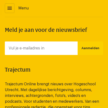
menu
Menu
Meld je aan voor de nieuwsbrief
Aanmelden
Trajectum
Trajectum Online brengt nieuws over Hogeschool
Utrecht. Met dagelijkse berichtgeving, columns,
interviews, achtergronden, foto's, video's en
podcasts. Voor studenten en medewerkers. Van een
professionele redactie, die openstaat voor tips,