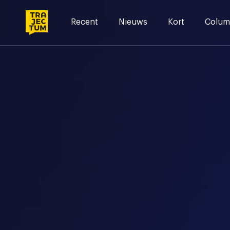
Skip
to
Recent
Nieuws
Kort
Colum
content