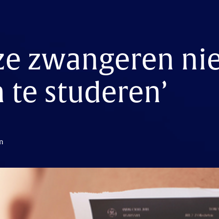
ze zwangeren nie
 te studeren’
in