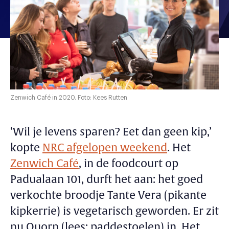
Zenwich Café in 2020. Foto: Kees Rutten
‘Wil je levens sparen? Eet dan geen kip,’
kopte
NRC afgelopen weekend
. Het
Zenwich Café
, in de foodcourt op
Padualaan 101, durft het aan: het goed
verkochte broodje Tante Vera (pikante
kipkerrie) is vegetarisch geworden. Er zit
nu Quorn (lees: paddestoelen) in. Het