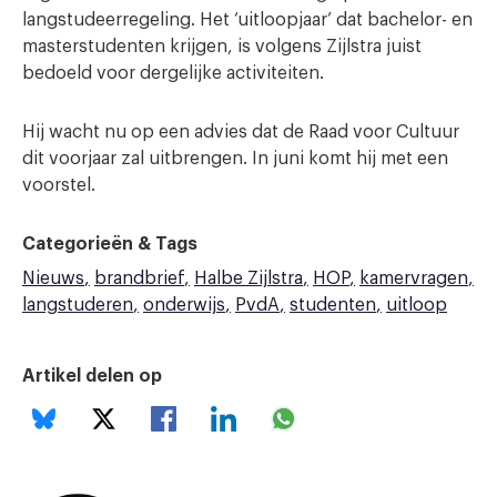
langstudeerregeling. Het ‘uitloopjaar’ dat bachelor- en
masterstudenten krijgen, is volgens Zijlstra juist
bedoeld voor dergelijke activiteiten.
Hij wacht nu op een advies dat de Raad voor Cultuur
dit voorjaar zal uitbrengen. In juni komt hij met een
voorstel.
Categorieën & Tags
Nieuws
brandbrief
Halbe Zijlstra
HOP
kamervragen
langstuderen
onderwijs
PvdA
studenten
uitloop
Artikel delen op