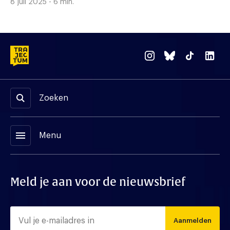
8 juli 2025 - 6 min.
Zoeken
menu
Menu
Meld je aan voor de nieuwsbrief
Aanmelden