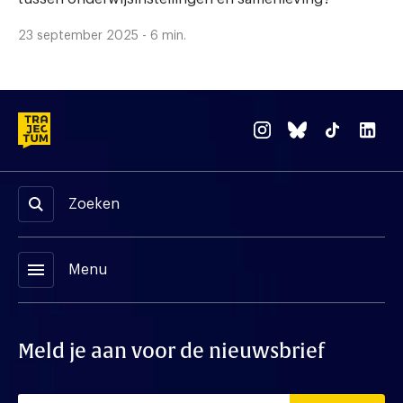
23 september 2025 - 6 min.
Zoeken
menu
Menu
Meld je aan voor de nieuwsbrief