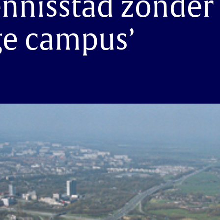
ennisstad zonder
ge campus’