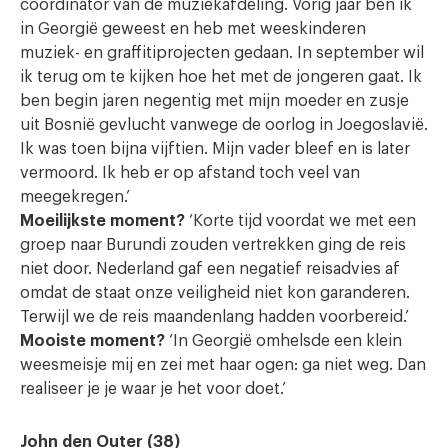
coördinator van de muziekafdeling. Vorig jaar ben ik
in Georgië geweest en heb met weeskinderen
muziek- en graffitiprojecten gedaan. In september wil
ik terug om te kijken hoe het met de jongeren gaat. Ik
ben begin jaren negentig met mijn moeder en zusje
uit Bosnië gevlucht vanwege de oorlog in Joegoslavië.
Ik was toen bijna vijftien. Mijn vader bleef en is later
vermoord. Ik heb er op afstand toch veel van
meegekregen.’
Moeilijkste moment?
‘Korte tijd voordat we met een
groep naar Burundi zouden vertrekken ging de reis
niet door. Nederland gaf een negatief reisadvies af
omdat de staat onze veiligheid niet kon garanderen.
Terwijl we de reis maandenlang hadden voorbereid.’
Mooiste moment?
‘In Georgië omhelsde een klein
weesmeisje mij en zei met haar ogen: ga niet weg. Dan
realiseer je je waar je het voor doet.’
John den Outer (38)