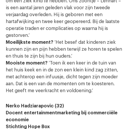
om een ziek kind te hebben. Ons zoontje – Lennart –
is een aantal jaren geleden vlak voor zijn tweede
verjaardag overleden. Hij is geboren met een
hartafwijking en twee keer geopereerd. Bij de laatste
operatie traden er complicaties op waarna hij is
gestorven.’
Moeilijkste moment?
‘Het besef dat kinderen ziek
kunnen zijn en pijn hebben terwijl ze horen te spelen
en thuis te zijn bij hun ouders.’
Mooiste moment?
‘Toen ik een keer in de tuin van
het huis keek en in de zon een klein kind zag zitten,
met achterop een infuusje, dicht tegen zijn moeder
aan. Dat is een van de momenten om te koesteren.
Het geeft me veerkracht en voldoening.’
Nerko Hadziarapovic (32)
Docent entertainmentmarketing bij commerciële
economie
Stichting Hope Box