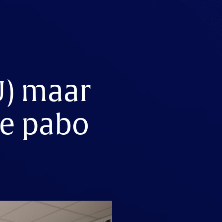
U) maar
ke pabo