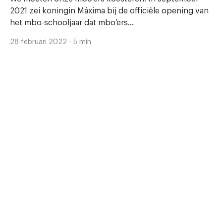
2021 zei koningin Máxima bij de officiële opening van
het mbo-schooljaar dat mbo’ers...
28 februari 2022 - 5 min.
Kort
Zorgopleidingen populair onder mbo-
studenten
Volgens de Keuzegids mbo 2022
hebben de mbo-opleidingen in zorg en welzijn
afgelopen studiejaar (2020-2021) de grootste
instroom van studenten. In de jaren 2019-2020
stonden deze studierichtingen ook al in de top 5. De
instroom bij de opleidingen maatschappelijke zorg,
pedagogisch werk, sociaal werk, sport en bewegen
en verpleegkunde is het sterkst gestegen.