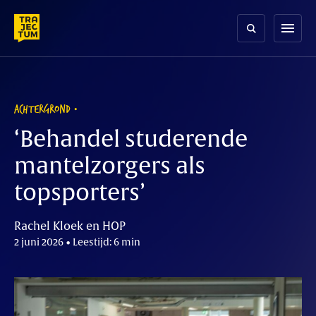
Skip
to
menu
content
ACHTERGROND
‘Behandel studerende
mantelzorgers als
topsporters’
Rachel Kloek en HOP
2 juni 2026 • Leestijd: 6 min