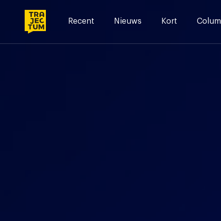
Skip
to
Recent
Nieuws
Kort
Colum
content