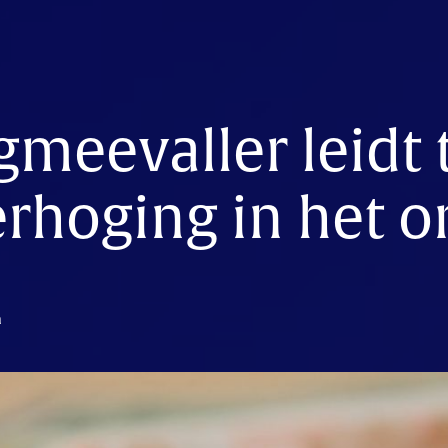
gmeevaller leidt 
erhoging in het 
n