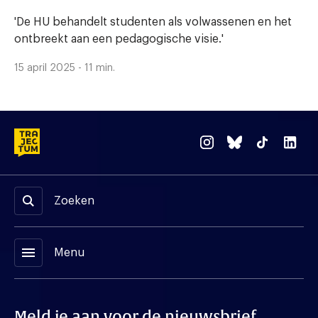
'De HU behandelt studenten als volwassenen en het
ontbreekt aan een pedagogische visie.'
15 april 2025 - 11 min.
Zoeken
menu
Menu
Meld je aan voor de nieuwsbrief