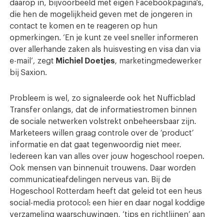
daarop in, bijvoorbeeld met eigen Facebookpagina’s,
die hen de mogelijkheid geven met de jongeren in
contact te komen en te reageren op hun
opmerkingen. ‘En je kunt ze veel sneller informeren
over allerhande zaken als huisvesting en visa dan via
e-mail’, zegt
Michiel Doetjes
, marketingmedewerker
bij Saxion.
Probleem is wel, zo signaleerde ook het Nufficblad
Transfer onlangs, dat de informatiestromen binnen
de sociale netwerken volstrekt onbeheersbaar zijn.
Marketeers willen graag controle over de ‘product’
informatie en dat gaat tegenwoordig niet meer.
Iedereen kan van alles over jouw hogeschool roepen.
Ook mensen van binnenuit trouwens. Daar worden
communicatieafdelingen nerveus van. Bij de
Hogeschool Rotterdam heeft dat geleid tot een heus
social-media protocol: een hier en daar nogal koddige
verzameling waarschuwingen, ‘tips en richtlijnen’ aan