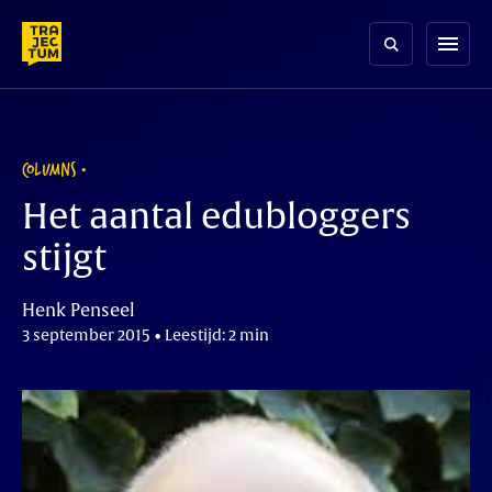
Skip
to
menu
content
COLUMNS
Het aantal edubloggers
stijgt
Henk Penseel
3 september 2015 • Leestijd: 2 min