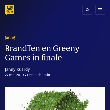
Skip
to
menu
content
NIEUWS
BrandTen en Greeny
Games in finale
Janny Ruardy
27 mei 2010 • Leestijd: 1 min