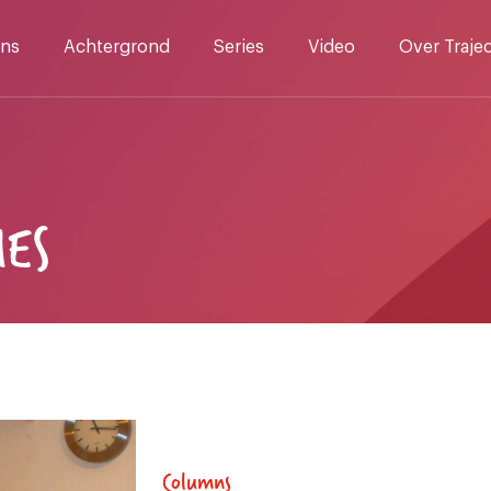
ns
Achtergrond
Series
Video
Over Traje
MES
Columns