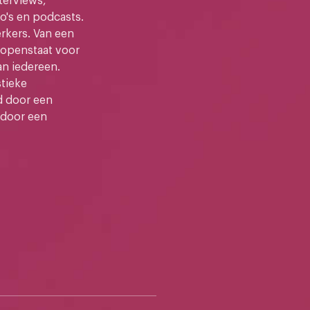
terviews,
o's en podcasts.
kers. Van een
e openstaat voor
an iedereen.
stieke
d door een
 door een