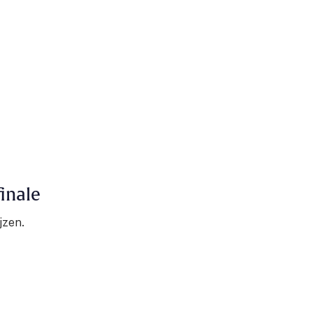
inale
jzen.