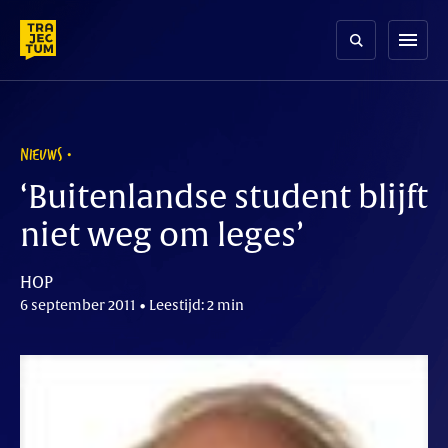
Skip
to
menu
content
NIEUWS
‘Buitenlandse student blijft
niet weg om leges’
HOP
6 september 2011 • Leestijd: 2 min