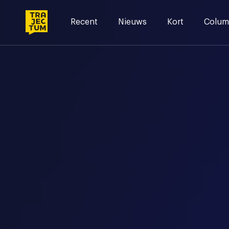
Skip
to
Recent
Nieuws
Kort
Colum
content