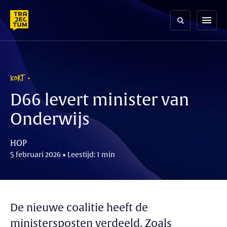
Skip
to
menu
content
KORT
D66 levert minister van
Onderwijs
HOP
5 februari 2026 • Leestijd: 1 min
De nieuwe coalitie heeft de
ministersposten verdeeld. Zoals