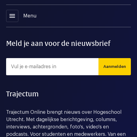
menu
Menu
Meld je aan voor de nieuwsbrief
Aanmelden
Trajectum
Trajectum Online brengt nieuws over Hogeschool
Utrecht. Met dagelijkse berichtgeving, columns,
interviews, achtergronden, foto's, video's en
podcasts. Voor studenten en medewerkers. Van een