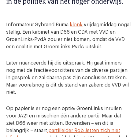
in de politiek van het hoger onderwijs.
Informateur Sybrand Buma
klonk
vrijdagmiddag nogal
stellig. Een kabinet van D66 en CDA met VVD en
GroenLinks-PvdA zou er niet komen, omdat de VVD
een coalitie met GroenLinks-PvdA uitsluit.
Later nuanceerde hij die uitspraak. Hij gaat immers
nog met de fractievoorzitters van de diverse partijen
in gesprek en zal daarna pas zijn conclusies trekken.
Maar vooralsnog is dit de stand van zaken: de VVD wil
niet.
Op papier is er nog een optie: GroenLinks inruilen
voor JA21 en misschien één andere partij. Maar dat
ziet D66 weer niet zitten. Bovendien – en dit is
belangrijk – staart
partijleider Rob Jetten zich niet