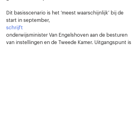
Dit basisscenario is het ‘meest waarschijnlijk’ bij de
start in september,
schrijft
onderwijsminister Van Engelshoven aan de besturen
van instellingen en de Tweede Kamer. Uitgangspunt is
dat een groot deel van de bevolking is gevaccineerd
en het aantal coronabesmettingen versoepelingen
toelaat.
In het basisscenario kunnen grote stedelijke
introducties, zoals de Utrechtse
UIT
, en introducties
van
studentenorganisaties
waarschijnlijk doorgaan. Wel dient er overleg te zijn
met de burgemeester en de Veiligheidsregio over
beperkende maatregelen, zoals groepsgrootte en
zelftesten.