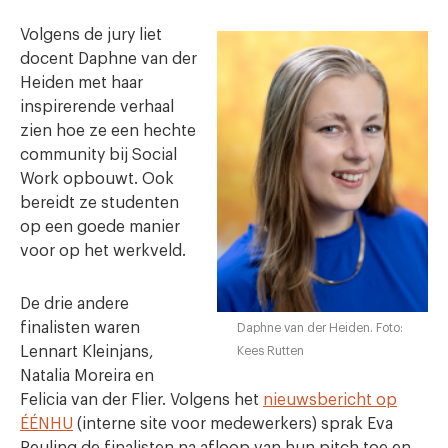
Volgens de jury liet
docent Daphne van der
Heiden met haar
inspirerende verhaal
zien hoe ze een hechte
community bij Social
Work opbouwt. Ook
bereidt ze studenten
op een goede manier
voor op het werkveld.
De drie andere
finalisten waren
Daphne van der Heiden. Foto:
Lennart Kleinjans,
Kees Rutten
Natalia Moreira en
Felicia van der Flier. Volgens het
nieuwsbericht op
ÉÉNHU
(interne site voor medewerkers) sprak Eva
Reuling de finalisten na afloop van hun pitch toe en