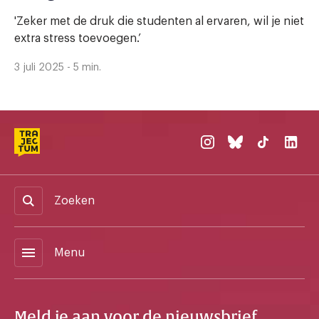
'Zeker met de druk die studenten al ervaren, wil je niet
extra stress toevoegen.’
3 juli 2025 - 5 min.
Zoeken
menu
Menu
Meld je aan voor de nieuwsbrief