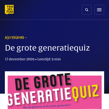
Skip
to
menu
content
ACHTERGROND
De grote generatiequiz
17 december 2009 • Leestijd: 9 min