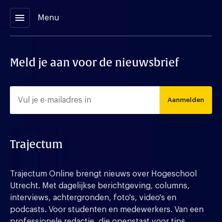
menu
Menu
Meld je aan voor de nieuwsbrief
Aanmelden
Trajectum
Trajectum Online brengt nieuws over Hogeschool
Utrecht. Met dagelijkse berichtgeving, columns,
interviews, achtergronden, foto's, video's en
podcasts. Voor studenten en medewerkers. Van een
professionele redactie, die openstaat voor tips,