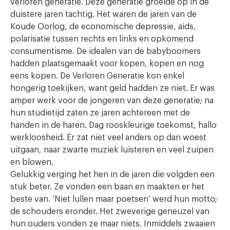
verloren generatie. Deze generatie groeide op in de
duistere jaren tachtig. Het waren de jaren van de
Koude Oorlog, de economische depressie, aids,
polarisatie tussen rechts en links en opkomend
consumentisme. De idealen van de babyboomers
hadden plaatsgemaakt voor kopen, kopen en nog
eens kopen. De Verloren Generatie kon enkel
hongerig toekijken, want geld hadden ze niet. Er was
amper werk voor de jongeren van deze generatie; na
hun studietijd zaten ze jaren achtereen met de
handen in de haren. Dag rooskleurige toekomst, hallo
werkloosheid. Er zat niet veel anders op dan woest
uitgaan, naar zwarte muziek luisteren en veel zuipen
en blowen.
Gelukkig verging het hen in de jaren die volgden een
stuk beter. Ze vonden een baan en maakten er het
beste van. ‘Niet lullen maar poetsen’ werd hun motto;
de schouders eronder. Het zweverige geneuzel van
hun ouders vonden ze maar niets. Inmiddels zwaaien