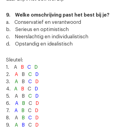
9. Welke omschrijving past het best bij je?
a. Conservatief en verantwoord
b. Serieus en optimistisch
c. Neerslachtig en individualistisch
d. Opstandig en idealistisch
Sleutel:
1. A
B
C
D
2.
A
B
C
D
3.
A
B
C
D
4.
A
B
C
D
5. A B
C
D
6.
A
B
C
D
7.
A
B
C
D
8. A
B
C
D
9.
A
B
C
D