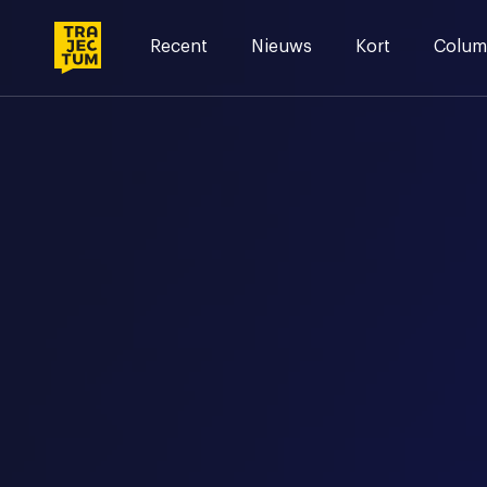
Skip
to
Recent
Nieuws
Kort
Colum
content