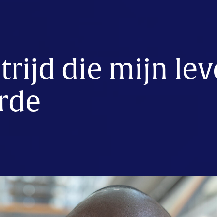
rijd die mijn le
rde