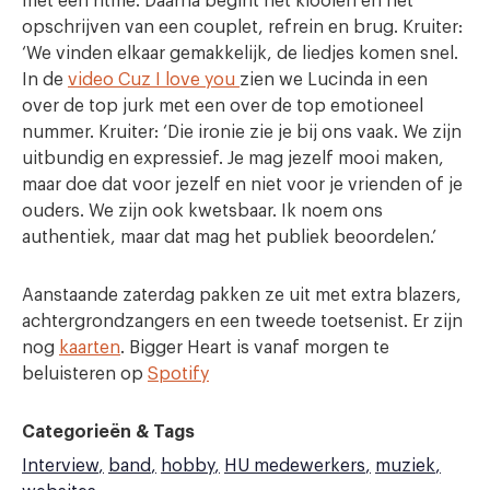
met een ritme. Daarna begint het klooien en het
opschrijven van een couplet, refrein en brug. Kruiter:
‘We vinden elkaar gemakkelijk, de liedjes komen snel.
In de
video Cuz I love you
zien we Lucinda in een
over de top jurk met een over de top emotioneel
nummer. Kruiter: ‘Die ironie zie je bij ons vaak. We zijn
uitbundig en expressief. Je mag jezelf mooi maken,
maar doe dat voor jezelf en niet voor je vrienden of je
ouders. We zijn ook kwetsbaar. Ik noem ons
authentiek, maar dat mag het publiek beoordelen.’
Aanstaande zaterdag pakken ze uit met extra blazers,
achtergrondzangers en een tweede toetsenist. Er zijn
nog
kaarten
. Bigger Heart is vanaf morgen te
beluisteren op
Spotify
Categorieën & Tags
Interview
band
hobby
HU medewerkers
muziek