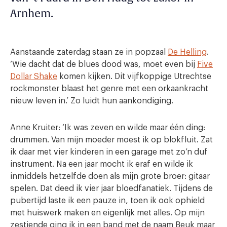
Arnhem.
Aanstaande zaterdag staan ze in popzaal
De Helling
.
‘Wie dacht dat de blues dood was, moet even bij
Five
Dollar Shake
komen kijken. Dit vijfkoppige Utrechtse
rockmonster blaast het genre met een orkaankracht
nieuw leven in.’ Zo luidt hun aankondiging.
Anne Kruiter: ‘Ik was zeven en wilde maar één ding:
drummen. Van mijn moeder moest ik op blokfluit. Zat
ik daar met vier kinderen in een garage met zo’n duf
instrument. Na een jaar mocht ik eraf en wilde ik
inmiddels hetzelfde doen als mijn grote broer: gitaar
spelen. Dat deed ik vier jaar bloedfanatiek. Tijdens de
pubertijd laste ik een pauze in, toen ik ook ophield
met huiswerk maken en eigenlijk met alles. Op mijn
zestiende ging ik in een band met de naam Beuk maar