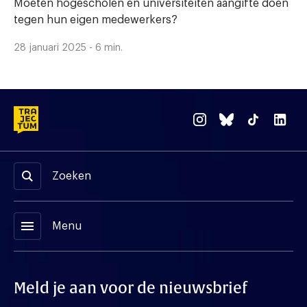
Moeten hogescholen en universiteiten aangifte doen
tegen hun eigen medewerkers?
28 januari 2025 - 6 min.
Zoeken
menu
Menu
Meld je aan voor de nieuwsbrief