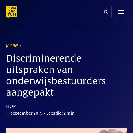
Skip
to
menu
content
NIEUWS
Discriminerende
uitspraken van
onderwijsbestuurders
aangepakt
HOP
13 september 2015 • Leestijd: 2 min