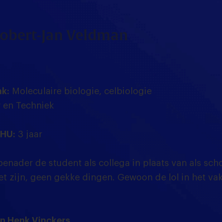
obert-Jan Veldman
k:
Moleculaire biologie, celbiologie
 en Techniek
 HU:
3 jaar
benader de student als collega in plaats van als schol
et zijn, geen gekke dingen. Gewoon de lol in het v
n Henk Vinckers