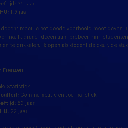
eftijd:
36 jaar
 HU:
1,5 jaar
 docent moet je het goede voorbeeld moet geven. D
ken na. Ik draag ideeën aan, probeer mijn studenten
 en te prikkelen. Ik open als docent de deur, de stu
d Franzen
k:
Statistiek
culteit:
Communicatie en Journalistiek
eftijd:
53 jaar
 HU:
22 jaar