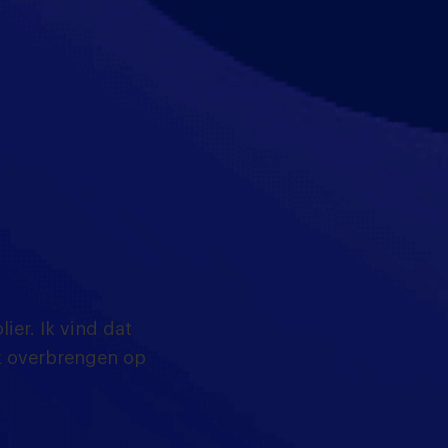
ier. Ik vind dat
ak overbrengen op