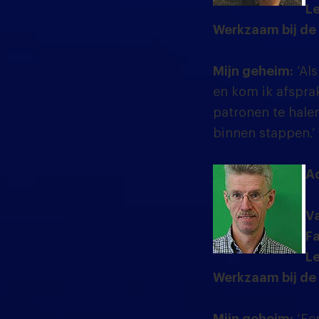
Le
Werkzaam bij de
Mijn geheim:
‘Als
en kom ik afspra
patronen te halen
binnen stappen.’
A
Va
Fa
Le
Werkzaam bij de