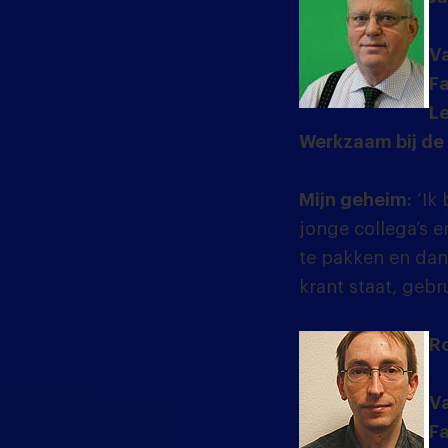
Va
Fa
Le
Werkzaam bij de
Mijn geheim:
‘Ik 
jonge collega’s e
te pakken en dan 
krant staat, gebr
Ro
Va
Fa