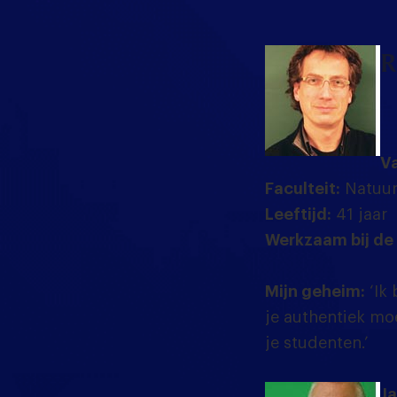
R
Va
Faculteit:
Natuur
Leeftijd:
41 jaar
Werkzaam bij de
Mijn geheim:
‘Ik 
je authentiek mo
je studenten.’
Ja