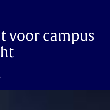
lt voor campus
ht
n