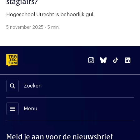
stagiairs?
Hogeschool Utrecht is behoorlijk gul.
5 november 2025 - 5 min.
Zoeken
menu
Menu
Meld je aan voor de nieuwsbrief