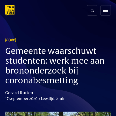
Skip
to
menu
content
NIEUWS
Gemeente waarschuwt
studenten: werk mee aan
brononderzoek bij
coronabesmetting
Gerard Rutten
17 september 2020 • Leestijd: 2 min