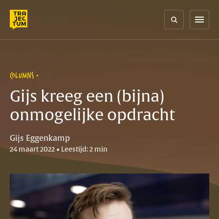
Skip
to
menu
content
COLUMNS
Gijs kreeg een (bijna)
onmogelijke opdracht
Gijs Eggenkamp
24 maart 2022 • Leestijd: 2 min