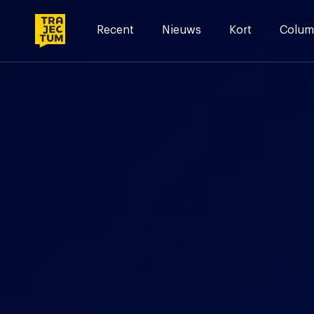
Skip
to
Recent
Nieuws
Kort
Colum
content