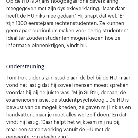
Op de HU is Arjans hoogbegaafdheidsverklaring
meegegeven met zijn dyslexieverklaring. ‘Maar daar
heeft de HU niks mee gedaan.’ Hij snapt dat wel. ‘Er
zijn 1300 eerstejaars rechtenstudenten. Ze kunnen
geen apart curriculum maken voor dertig studenten.’
Idealiter zouden studenten mogen kiezen hoe ze
informatie binnenkrijgen, vindt hij.
Ondersteuning
Tom trok tijdens zijn studie aan de bel bij de HU, maar
vond het lastig dat hij zoveel mensen moest spreken
voordat hij bij de juiste was. ‘Mijn SLB’er, decaan, de
examencommissie, de studentpsycholoog… De HU is
bewust van de mogelijkheden, ze gaven mij linkjes en
handvatten, maar je moet alles wel zelf doen.’ En dat
vindt hij lastig. ‘Daar helpt het wijkteam mij nu bij,
maar een samenwerking vanuit de HU met de
gemeente zou idealer zijn.’