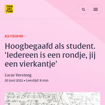
Skip
to
menu
content
ACHTERGROND
Hoogbegaafd als student.
‘Iedereen is een rondje, jij
een vierkantje’
Lucas Versteeg
20 juni 2022 • Leestijd: 8 min